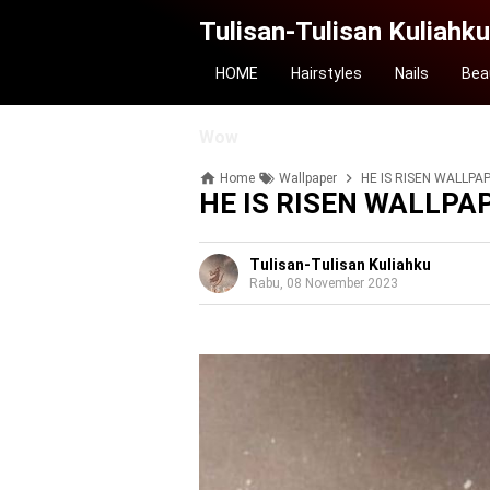
Tulisan-Tulisan Kuliahku
HOME
Hairstyles
Nails
Bea
Wow
Home
Wallpaper
HE IS RISEN WALLPA
HE IS RISEN WALLPA
Tulisan-Tulisan Kuliahku
Rabu, 08 November 2023