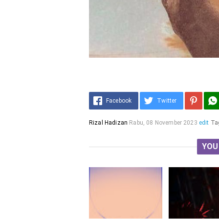
Facebook
Twitter
Rizal Hadizan
Rabu, 08 November 2023
edit
Ta
YOU