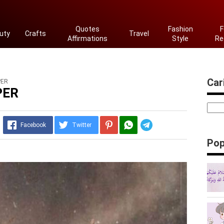
Quotes
Fashion
F
uty
Crafts
Travel
Affirmations
Style
Re
Cari
PER
PER
Telegram
Facebook
Twitter
Pop