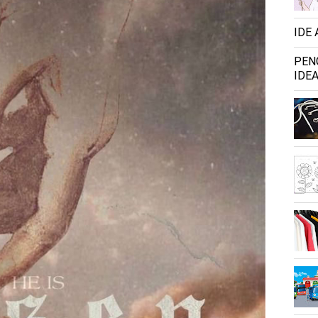
IDE
PEN
IDEA