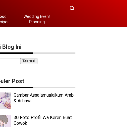
ood
Wedding Event
cipes
Planning
 Blog Ini
uler Post
Gambar Assalamualaikum Arab
& Artinya
30 Foto Profil Wa Keren Buat
Cowok