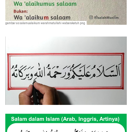
gambar assalamualaikum warahmatullahi wabarakatuh png