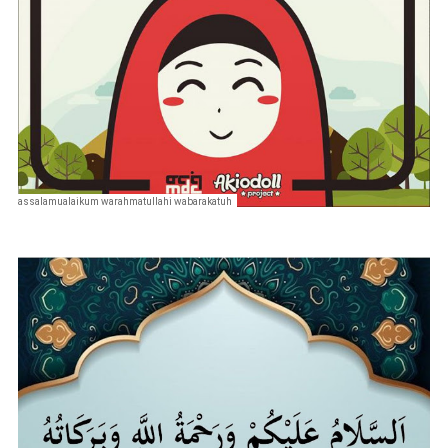
assalamualaikum warahmatullahi wabarakatuh