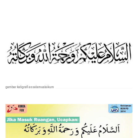
gambar kaligrafi assalamualaikum