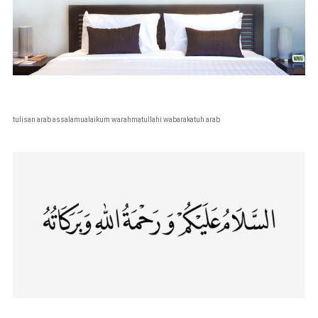
tulisan arab assalamualaikum warahmatullahi wabarakatuh arab