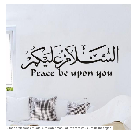
tulisan arab assalamualaikum warahmatullahi wabarakatuh untuk undangan