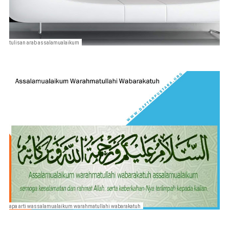
tulisan arab assalamualaikum
apa arti wassalamualaikum warahmatullahi wabarakatuh