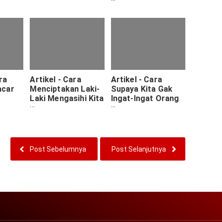
Menyukai
Seseorang Atau
Tidak
ra
Artikel - Cara
Artikel - Cara
acar
Menciptakan Laki-
Supaya Kita Gak
Laki Mengasihi Kita
Ingat-Ingat Orang
Lagi
Yang Kita Cintai
Post Sebelumnya
Post Selanjutnya