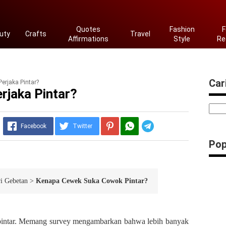
Quotes
Fashion
F
uty
Crafts
Travel
Affirmations
Style
Re
Cari
erjaka Pintar?
rjaka Pintar?
Telegram
Facebook
Twitter
Pop
i Gebetan
>
Kenapa Cewek Suka Cowok Pintar?
h pintar. Memang survey mengambarkan bahwa lebih banyak