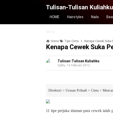
Tulisan-Tulisan Kuliahku
HOME
Hairstyles
Nails
Bea
Wow
Home
Tips Cinta
Kenapa Cewek Suka P
Kenapa Cewek Suka Pe
Tulisan-Tulisan Kuliahku
Sabtu, 16 Februari 2013
Direktori
>
Urusan Pribadi
>
Cinta
>
Mencar
11 tipe perjaka idaman para cewek iala