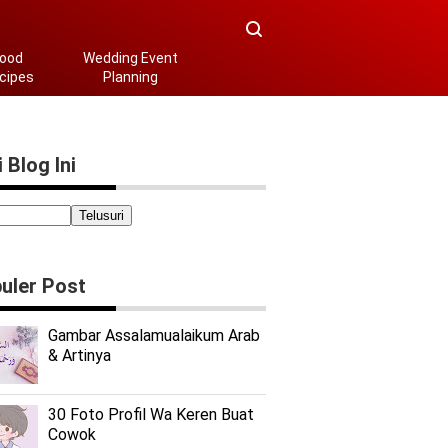
ood
Wedding Event
cipes
Planning
 Blog Ini
uler Post
Gambar Assalamualaikum Arab
& Artinya
30 Foto Profil Wa Keren Buat
Cowok