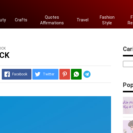
Quotes
Fashion
F
uty
Crafts
Travel
Affirmations
Style
Re
Cari
OCK
OCK
Telegram
Facebook
Twitter
Pop