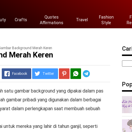
Quotes
Fashion
F
uty
Crafts
Travel
Affirmations
Style
Re
Cari
Gambar Background Merah Keren
nd Merah Keren
Telegram
Facebook
Twitter
Pop
h satu gambar background yang dipakai dalam pas
uah gambar pribadi yang digunakan dalam berbagai
 syarat dalam perlengkapan saat membuah sebuah
 untuk mereka yang lahir di tahun ganjil, seperti