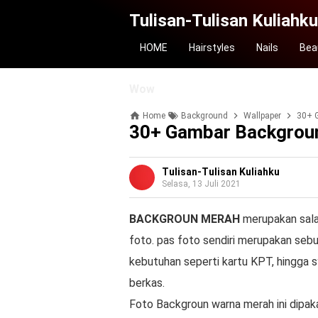
Tulisan-Tulisan Kuliahku
HOME
Hairstyles
Nails
Bea
Wow
Home
Background
Wallpaper
30+ 
30+ Gambar Backgrou
Tulisan-Tulisan Kuliahku
Selasa, 13 Juli 2021
BACKGROUN MERAH
merupakan sala
foto. pas foto sendiri merupakan seb
kebutuhan seperti kartu KPT, hingga
berkas.
Foto Backgroun warna merah ini dipakai