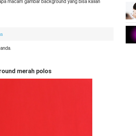
rapa macam gambar background yang bisa kalian
en
 anda.
round merah polos