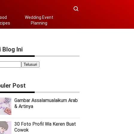
ood
Wedding Event
cipes
Planning
 Blog Ini
uler Post
Gambar Assalamualaikum Arab
& Artinya
30 Foto Profil Wa Keren Buat
Cowok