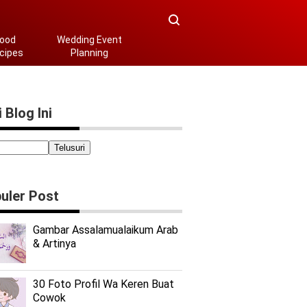
ood
Wedding Event
cipes
Planning
 Blog Ini
uler Post
Gambar Assalamualaikum Arab
& Artinya
30 Foto Profil Wa Keren Buat
Cowok