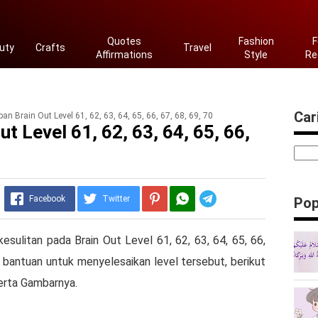
Quotes
Fashion
F
uty
Crafts
Travel
Affirmations
Style
Re
Cari
n Brain Out Level 61, 62, 63, 64, 65, 66, 67, 68, 69, 70
t Level 61, 62, 63, 64, 65, 66,
Telegram
Facebook
Twitter
Pop
kesulitan pada Brain Out Level 61, 62, 63, 64, 65, 66,
bantuan untuk menyelesaikan level tersebut, berikut
erta Gambarnya.