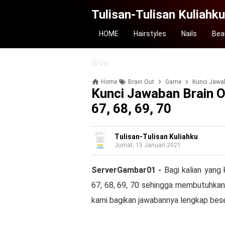
Tulisan-Tulisan Kuliahku
HOME
Hairstyles
Nails
Bea
Wow
Home
Brain Out
Game
Kunci Jawaba
Kunci Jawaban Brain Ou
67, 68, 69, 70
Tulisan-Tulisan Kuliahku
Jumat, 15 Januari 2021
ServerGambar01 -
Bagi kalian yang 
67, 68, 69, 70 sehingga membutuhkan 
kami bagikan jawabannya lengkap bes