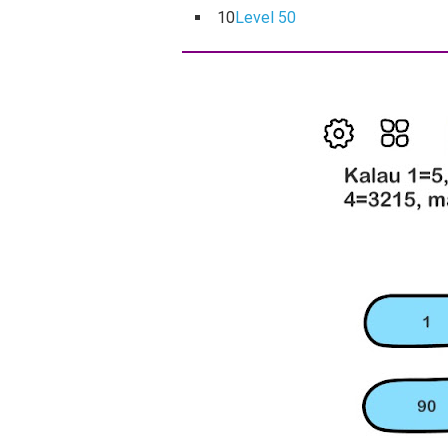
10
Level 50