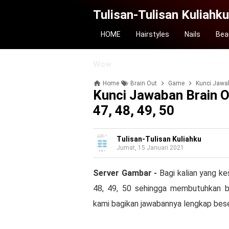
Tulisan-Tulisan Kuliahku
HOME
Hairstyles
Nails
Bea
Wow
Home
Brain Out
Game
Kunci Jawaba
Kunci Jawaban Brain Ou
47, 48, 49, 50
Tulisan-Tulisan Kuliahku
Jumat, 15 Januari 2021
Server Gambar -
Bagi kalian yang kes
48, 49, 50 sehingga membutuhkan ba
kami bagikan jawabannya lengkap bes