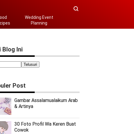
ood
Wedding Event
cipes
Planning
 Blog Ini
uler Post
Gambar Assalamualaikum Arab
& Artinya
30 Foto Profil Wa Keren Buat
Cowok