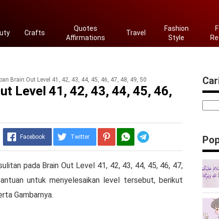
Quotes
Fashion
F
uty
Crafts
Travel
Affirmations
Style
Re
Cari
n Brain Out Level 41, 42, 43, 44, 45, 46, 47, 48, 49, 50
t Level 41, 42, 43, 44, 45, 46,
Telegram
Facebook
Twitter
Pop
ulitan pada Brain Out Level 41, 42, 43, 44, 45, 46, 47,
ntuan untuk menyelesaikan level tersebut, berikut
erta Gambarnya.