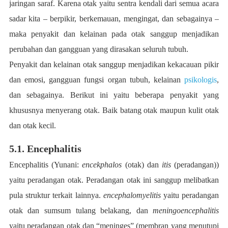
jaringan saraf. Karena otak yaitu sentra kendali dari semua acara
sadar kita – berpikir, berkemauan, mengingat, dan sebagainya –
maka penyakit dan kelainan pada otak sanggup menjadikan
perubahan dan gangguan yang dirasakan seluruh tubuh.
Penyakit dan kelainan otak sanggup menjadikan kekacauan pikir
dan emosi, gangguan fungsi organ tubuh, kelainan
psikologis
,
dan sebagainya. Berikut ini yaitu beberapa penyakit yang
khususnya menyerang otak. Baik batang otak maupun kulit otak
dan otak kecil.
5.1. Encephalitis
Encephalitis (Yunani:
encekphalos
(otak) dan
itis
(peradangan))
yaitu peradangan otak. Peradangan otak ini sanggup melibatkan
pula struktur terkait lainnya.
encephalomyelitis
yaitu peradangan
otak dan sumsum tulang belakang, dan
meningoencephalitis
yaitu peradangan otak dan “meninges” (membran yang menutupi