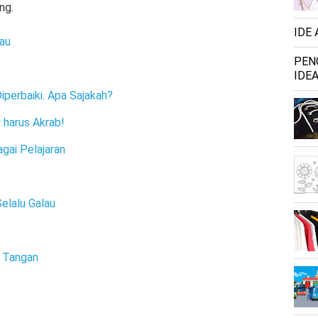
ng.
IDE
au
PEN
IDEA
iperbaiki. Apa Sajakah?
i harus Akrab!
gai Pelajaran
Selalu Galau
h Tangan