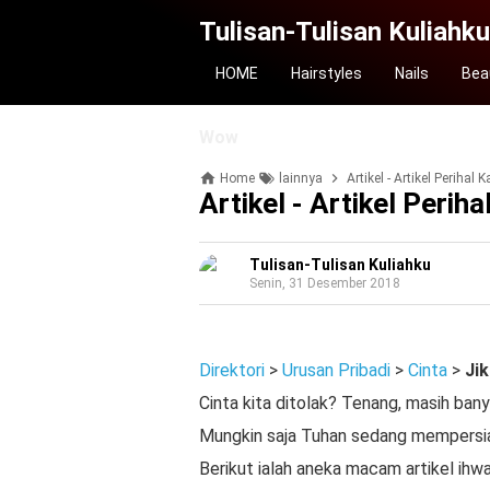
Tulisan-Tulisan Kuliahku
HOME
Hairstyles
Nails
Bea
Wow
Home
lainnya
Artikel - Artikel Perihal 
Artikel - Artikel Periha
Tulisan-Tulisan Kuliahku
Senin, 31 Desember 2018
Direktori
>
Urusan Pribadi
>
Cinta
>
Jik
Cinta kita ditolak? Tenang, masih bany
Mungkin saja Tuhan sedang mempersia
Berikut ialah aneka macam artikel ihwal