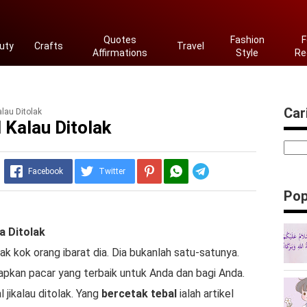
Quotes
Fashion
F
uty
Crafts
Travel
Affirmations
Style
Re
Cari
Kalau Ditolak
l Kalau Ditolak
Telegram
Facebook
Twitter
Pop
a Ditolak
ak kok orang ibarat dia. Dia bukanlah satu-satunya.
pkan pacar yang terbaik untuk Anda dan bagi Anda.
 jikalau ditolak. Yang
bercetak tebal
ialah artikel