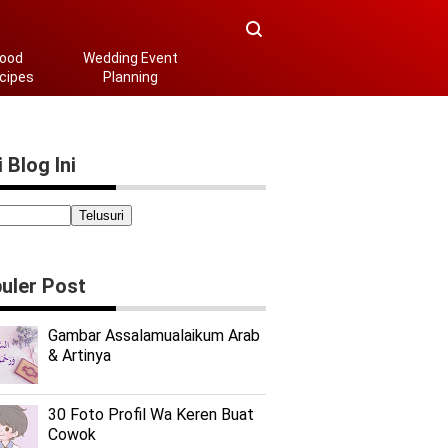
ood
Wedding Event
cipes
Planning
 Blog Ini
uler Post
Gambar Assalamualaikum Arab
& Artinya
30 Foto Profil Wa Keren Buat
Cowok