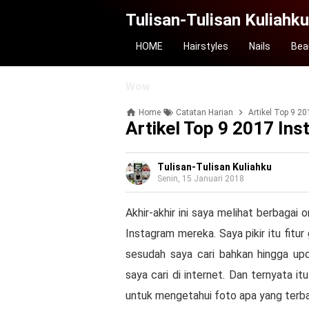
Tulisan-Tulisan Kuliahku
HOME
Hairstyles
Nails
Bea
Wow
Home
Catatan Harian
Artikel Top 9 
Artikel Top 9 2017 I
Tulisan-Tulisan Kuliahku
Senin, 15 Januari 2018
Akhir-akhir ini saya melihat berbagai
Instagram mereka. Saya pikir itu fit
sesudah saya cari bahkan hingga upda
saya cari di internet. Dan ternyata it
untuk mengetahui foto apa yang terba