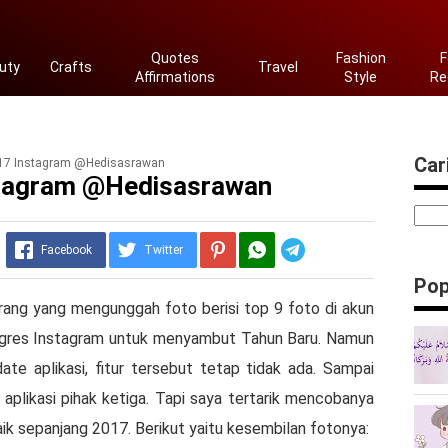
Quotes
Fashion
F
uty
Crafts
Travel
Affirmations
Style
Re
Cari
2017 Instagram @Hedisasrawan
nstagram @Hedisasrawan
Telegram
Facebook
Twitter
Pop
 orang yang mengunggah foto berisi top 9 foto di akun
ur gres Instagram untuk menyambut Tahun Baru. Namun
te aplikasi, fitur tersebut tetap tidak ada. Sampai
u aplikasi pihak ketiga. Tapi saya tertarik mencobanya
ik sepanjang 2017. Berikut yaitu kesembilan fotonya: