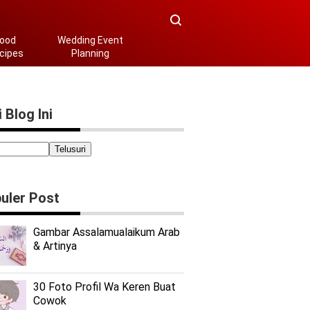
ood
Wedding Event
cipes
Planning
 Blog Ini
uler Post
Gambar Assalamualaikum Arab
& Artinya
30 Foto Profil Wa Keren Buat
Cowok