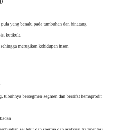
g)
da pula yang benalu pada tumbuhan dan binatang
si kutikula
 sehingga merugikan kehidupan insan
r
g, tubuhnya bersegmen-segmen dan bersifat hemaprodit
 badan
embuahan sel telur dan sperma dan aseksual fragmentasi