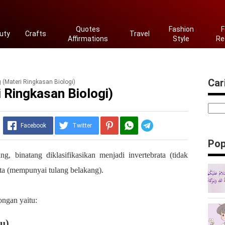
Quotes
Fashion
F
uty
Crafts
Travel
Affirmations
Style
Re
Cari
 (Materi Ringkasan Biologi)
 Ringkasan Biologi)
Telegram
Facebook
Twitter
Pop
g, binatang diklasifikasikan menjadi invertebrata (tidak
ta (mempunyai tulang belakang).
ongan yaitu:
tu)