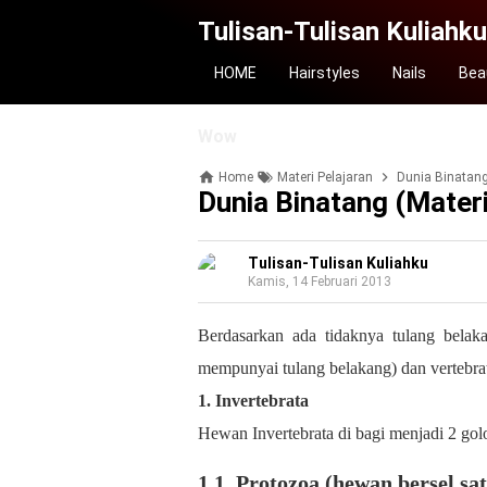
Tulisan-Tulisan Kuliahku
HOME
Hairstyles
Nails
Bea
Wow
Home
Materi Pelajaran
Dunia Binatang
Dunia Binatang (Materi
Tulisan-Tulisan Kuliahku
Kamis, 14 Februari 2013
Berdasarkan ada tidaknya tulang belakan
mempunyai tulang belakang) dan vertebra
1. Invertebrata
Hewan Invertebrata di bagi menjadi 2 gol
1.1. Protozoa (hewan bersel sa