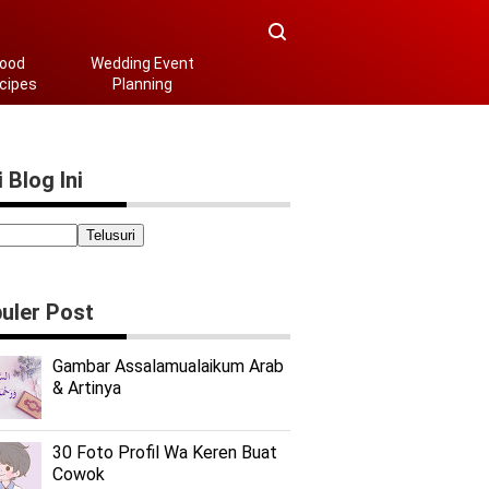
ood
Wedding Event
cipes
Planning
 Blog Ini
uler Post
Gambar Assalamualaikum Arab
& Artinya
30 Foto Profil Wa Keren Buat
Cowok